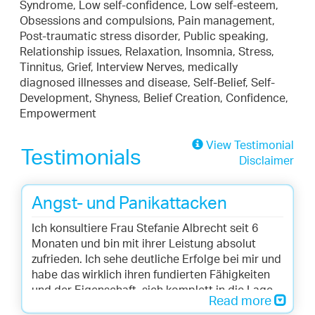
Syndrome, Low self-confidence, Low self-esteem,
Obsessions and compulsions, Pain management,
Post-traumatic stress disorder, Public speaking,
Relationship issues, Relaxation, Insomnia, Stress,
Tinnitus, Grief, Interview Nerves, medically
diagnosed illnesses and disease, Self-Belief, Self-
Development, Shyness, Belief Creation, Confidence,
Empowerment
View Testimonial
Testimonials
Disclaimer
Angst- und Panikattacken
Ich konsultiere Frau Stefanie Albrecht seit 6
Monaten und bin mit ihrer Leistung absolut
zufrieden. Ich sehe deutliche Erfolge bei mir und
habe das wirklich ihren fundierten Fähigkeiten
und der Eigenschaft, sich komplett in die Lage
Read more
und Emotionen der Patienten hineinversetzen zu