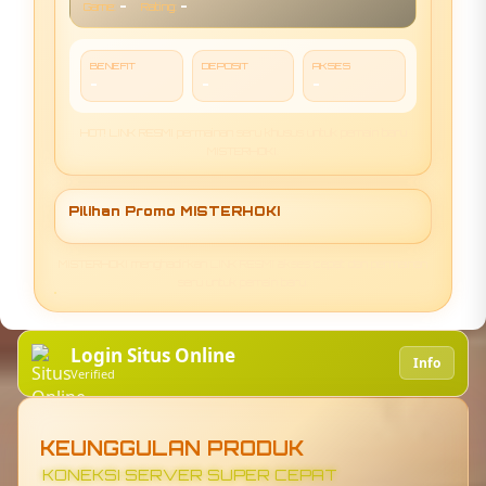
-
-
Game:
Rating:
BENEFIT
DEPOSIT
AKSES
-
-
-
HOT! LINK RESMI permainan seru khusus untuk pemain baru
MISTERHOKI.
Pilihan Promo MISTERHOKI
MISTERHOKI menghadirkan LINK RESMI akses cepat dan permainan
seru untuk pemain baru.
Login Situs Online
Info
Verified
KEUNGGULAN PRODUK
KONEKSI SERVER SUPER CEPAT