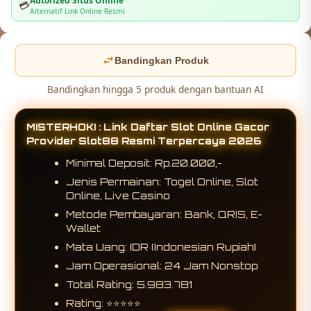
Autorized Situs Online
💳
Alternatif Link Online Resmi
Bandingkan Produk
Bandingkan hingga 5 produk dengan bantuan AI
MISTERHOKI : Link Daftar Slot Online Gacor
Provider Slot88 Resmi Terpercaya 2026
Minimal Deposit: Rp.20.000,-
Jenis Permainan: Togel Online, Slot
Online, Live Casino
Metode Pembayaran: Bank, QRIS, E-
Wallet
Mata Uang: IDR (Indonesian Rupiah)
Jam Operasional: 24 Jam Nonstop
Total Rating: 5.983.781
Rating: ⭐⭐⭐⭐⭐