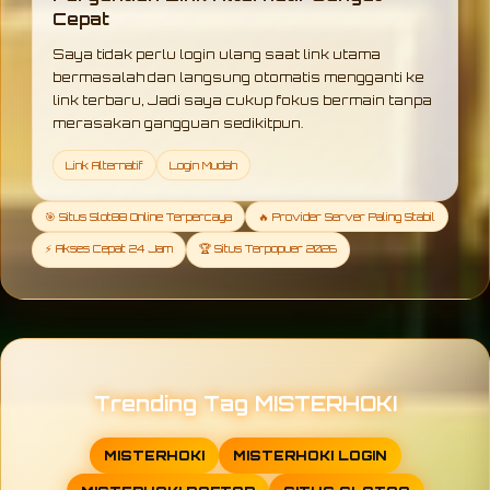
Cepat
Saya tidak perlu login ulang saat link utama
bermasalah dan langsung otomatis mengganti ke
link terbaru, Jadi saya cukup fokus bermain tanpa
merasakan gangguan sedikitpun.
Link Alternatif
Login Mudah
🎯 Situs Slot88 Online Terpercaya
🔥 Provider Server Paling Stabil
⚡ Akses Cepat 24 Jam
🏆 Situs Terpopuer 2026
Trending Tag MISTERHOKI
MISTERHOKI
MISTERHOKI LOGIN