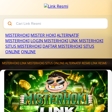
MISTERHOKI
MISTER HOKI
ALTERNATIF
MISTERHOKI
LOGIN MISTERHOKI
LINK MISTERHOKI
SITUS MISTERHOKI
DAFTAR MISTERHOKI
SITUS
ONLINE
ONLINE
MISTERHOKI
/
LINK MISTERHOKI
/
SITUS ONLINE
/
ALTERNATIF RESMI
/
LINK RESMI
/
MISTERHOKI : Link Daftar Slot Online Gacor Provider Slot