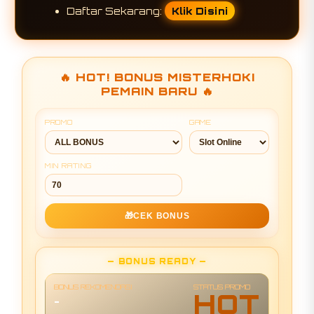
Daftar Sekarang:
Klik Disini
🔥 HOT! BONUS MISTERHOKI
PEMAIN BARU 🔥
PROMO
GAME
MIN RATING
🎁
CEK BONUS
— BONUS READY —
BONUS REKOMENDASI
STATUS PROMO
HOT
-