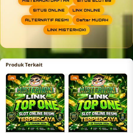
MISTERHOKI DAFTAR
SITUS SLOT88
SITUS ONLINE
LINK ONLINE
ALTERNATIF RESMI
Daftar MUDAH
LINK MISTERHOKI
Produk Terkait
-2%
-1%