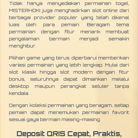
Tidak hanya menyediakan permainan togel,
MISTERHOKI juga menghadirkan slot online dari
berbagai provider populer yang telah dikenal
luas oleh para pemain. Beragam tema
permainan dengan fitur menarik membuat
pengalaman bermain menjadi semakin
menghibur.
Pilihan game yang terus diperbarui memberikan
variasi permainan yang lebih lengkap. Mulai dari
slot klasik hingga slot modern dengan fitur
bonus, seluruhnya dapat dimainkan melalui
desktop maupun perangkat seluler tanpa
kendala.
Dengan koleksi permainan yang beragam, setiap
pemain dapat menemukan permainan favorit
sesuai gaya bermain masing-masing.
Deposit QRIS Cepat, Praktis,