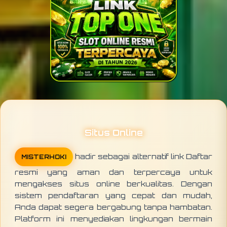
Situs Online
hadir sebagai alternatif link Daftar
MISTERHOKI
resmi yang aman dan terpercaya untuk
mengakses situs online berkualitas. Dengan
sistem pendaftaran yang cepat dan mudah,
Anda dapat segera bergabung tanpa hambatan.
Platform ini menyediakan lingkungan bermain