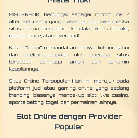
MISTERHOKI berfungsi sebagai mirror link /
alternatif resmi yang biasanya digunakan ketika
situs utama mengalami kendala akses (diblokir,
maintenance, atau overload).
Kata “Resmi” menandakan bahwa link ini diakui
dan direkomendasikan oleh operator situs
tersebut, sehingga aman dan terjamin
keasliannya.
Situs Online Terpopuler Hari Ini” merujuk pada
platform judi atau gaming online yang sedang
trending, biasanya mencakup slot, live casino,
sports betting, togel, dan permainan lainnya.
Slot Online dengan Provider
Populer