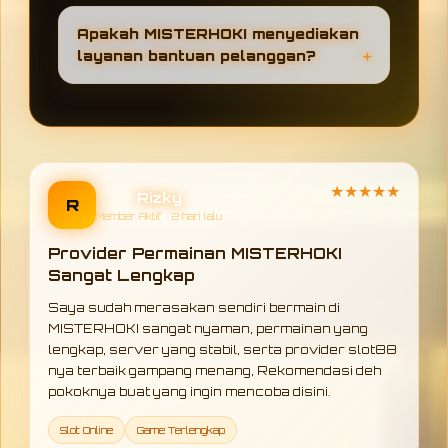
Apakah MISTERHOKI menyediakan
layanan bantuan pelanggan?
★★★★★
Rizky
R
Member Aktif • 2 hari lalu
Provider Permainan MISTERHOKI
Sangat Lengkap
Saya sudah merasakan sendiri bermain di
MISTERHOKI sangat nyaman, permainan yang
lengkap, server yang stabil, serta provider slot88
nya terbaik gampang menang, Rekomendasi deh
pokoknya buat yang ingin mencoba disini.
Slot Online
Game Terlengkap