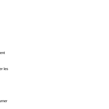
nt 
r les 
rner 