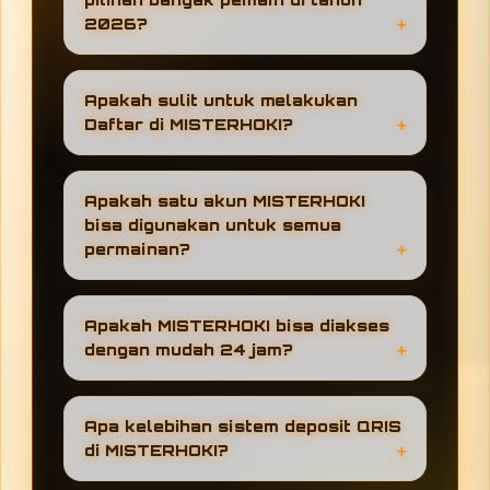
2026?
Apakah sulit untuk melakukan
Daftar di MISTERHOKI?
Apakah satu akun MISTERHOKI
bisa digunakan untuk semua
permainan?
Apakah MISTERHOKI bisa diakses
dengan mudah 24 jam?
Apa kelebihan sistem deposit QRIS
di MISTERHOKI?