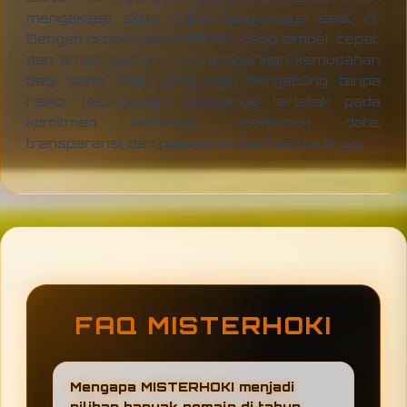
mengakses situs online terpercaya saat ini.
Dengan proses pendaftaran yang simpel, cepat,
dan aman, platform ini memberikan kemudahan
bagi siapa saja yang ingin bergabung tanpa
risiko. Keunggulan utamanya terletak pada
komitmen terhadap keamanan data,
transparansi, dan pelayanan berkualitas tinggi.
FAQ MISTERHOKI
Mengapa MISTERHOKI menjadi
pilihan banyak pemain di tahun