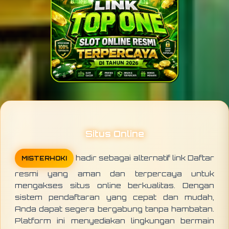
Situs Online
hadir sebagai alternatif link Daftar
MISTERHOKI
resmi yang aman dan terpercaya untuk
mengakses situs online berkualitas. Dengan
sistem pendaftaran yang cepat dan mudah,
Anda dapat segera bergabung tanpa hambatan.
Platform ini menyediakan lingkungan bermain