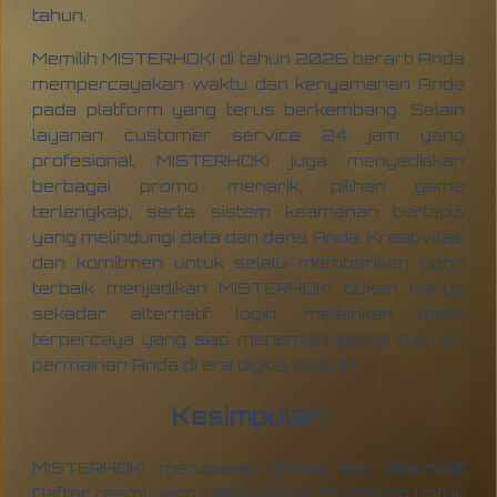
tahun.
Memilih MISTERHOKI di tahun 2026 berarti Anda
mempercayakan waktu dan kenyamanan Anda
pada platform yang terus berkembang. Selain
layanan customer service 24 jam yang
profesional, MISTERHOKI juga menyediakan
berbagai promo menarik, pilihan game
terlengkap, serta sistem keamanan berlapis
yang melindungi data dan dana Anda. Kreativitas
dan komitmen untuk selalu memberikan yang
terbaik menjadikan MISTERHOKI bukan hanya
sekadar alternatif login, melainkan mitra
terpercaya yang siap menemani setiap momen
permainan Anda di era digital saat ini.
Kesimpulan
MISTERHOKI merupakan pilihan link alternatif
Daftar resmi yang paling dapat diandalkan untuk