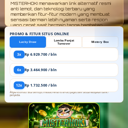
Nggak ada link berputar atau halaman aneh
yang bikin bingung. MISTERHOKI kasih jalur
akses langsung ke sistem utama tanpa ribet.
Semua transparan, jelas, dan aman buat
pengguna yang pengen masuk ke platform
tanpa distraksi.
PROMO & FITUR SITUS ONLINE
Lomba Panjat
Lucky Draw
Mistery Box
Turnover
3x
Rp 6.929.700 / bln
6x
Rp 3.464.900 / bln
12x
Rp 1.732.500 / bln
Angka estimasi. Bisa berhttps://healacl-what-is-an-acl.pages.dev/ sesuai kebijakan bank /
penyedia.