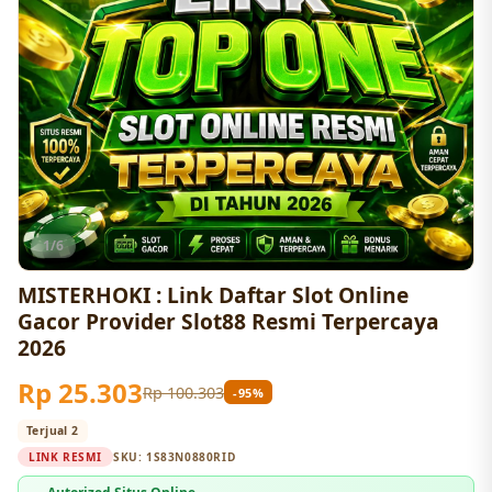
1/6
MISTERHOKI : Link Daftar Slot Online
Gacor Provider Slot88 Resmi Terpercaya
2026
Rp 25.303
Rp 100.303
-95%
Terjual 2
LINK RESMI
SKU:
1S83N0880RID