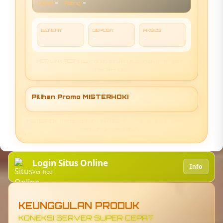
-
-
Game:
Rating:
BENEFIT
DEPOSIT
AKSES
-
-
-
HOT! LINK RESMI permainan seru khusus untuk pemain baru
MISTERHOKI.
Pilihan Promo MISTERHOKI
MISTERHOKI menghadirkan LINK RESMI akses cepat dan permainan
seru untuk pemain baru.
Login Situs Online
Info
Verified
KEUNGGULAN PRODUK
NAVIGASI SITUS LENGKAP