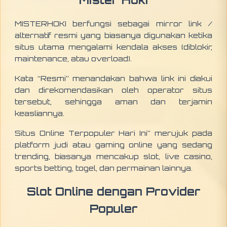
MISTERHOKI berfungsi sebagai mirror link /
alternatif resmi yang biasanya digunakan ketika
situs utama mengalami kendala akses (diblokir,
maintenance, atau overload).
Kata “Resmi” menandakan bahwa link ini diakui
dan direkomendasikan oleh operator situs
tersebut, sehingga aman dan terjamin
keasliannya.
Situs Online Terpopuler Hari Ini” merujuk pada
platform judi atau gaming online yang sedang
trending, biasanya mencakup slot, live casino,
sports betting, togel, dan permainan lainnya.
Slot Online dengan Provider
Populer