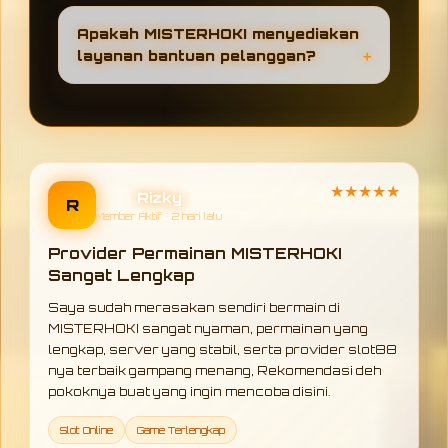
Apakah MISTERHOKI menyediakan
layanan bantuan pelanggan?
★★★★★
Rizky
R
Member Aktif • 2 hari lalu
Provider Permainan MISTERHOKI
Sangat Lengkap
Saya sudah merasakan sendiri bermain di
MISTERHOKI sangat nyaman, permainan yang
lengkap, server yang stabil, serta provider slot88
nya terbaik gampang menang, Rekomendasi deh
pokoknya buat yang ingin mencoba disini.
Slot Online
Game Terlengkap