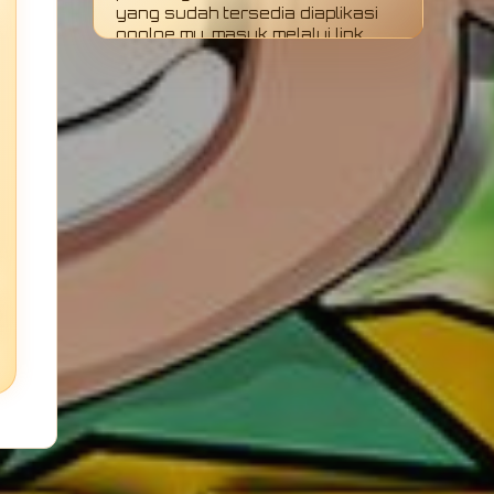
akses langsung ke sistem utama
tanpa ribet. Semua transparan,
jelas, dan aman buat pengguna
yang pengen masuk ke platform
tanpa distraksi.