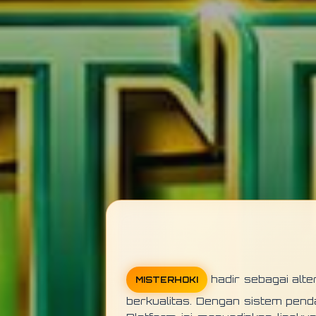
hadir sebagai alte
MISTERHOKI
berkualitas. Dengan sistem pen