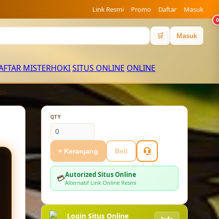
Link Resmi
Promo
Daftar
Masuk
0
🛒
Masuk
AFTAR MISTERHOKI
SITUS ONLINE
ONLINE
026
QTY
+ Keranjang
Beli
Autorized Situs Online
💳
Alternatif Link Online Resmi
Login Situs Online