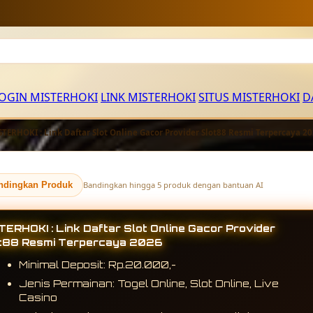
OGIN MISTERHOKI
LINK MISTERHOKI
SITUS MISTERHOKI
D
TERHOKI : Link Daftar Slot Online Gacor Provider Slot88 Resmi Terpercaya 2
ndingkan Produk
Bandingkan hingga 5 produk dengan bantuan AI
TERHOKI : Link Daftar Slot Online Gacor Provider
t88 Resmi Terpercaya 2026
Minimal Deposit: Rp.20.000,-
Jenis Permainan: Togel Online, Slot Online, Live
Casino