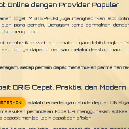
ot Online dengan Provider Populer
nan togel, MISTERHOKI juga menghadirkan slot onlin
as oleh para pemain. Beragam tema permainan denga
akin menghibur.
ui memberikan variasi permainan yang lebih lengkap. Mul
, seluruhnya dapat dimainkan melalui desktop maupun
beragam, setiap pemain dapat menemukan permainan fav
sit QRIS Cepat, Praktis, dan Modern
adalah tersedianya metode deposit QRIS 
ISTERHOKI
 melakukan pemindaian kode QR menggunakan aplikasi
eposit menjadi lebih cepat dan efisien.
n fleksibilitas lebih karena dapat digunakan melalui