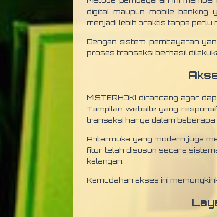
digital maupun mobile banking 
menjadi lebih praktis tanpa perlu
Dengan sistem pembayaran yang
proses transaksi berhasil dilakuk
Akse
MISTERHOKI dirancang agar dapa
Tampilan website yang responsi
transaksi hanya dalam beberapa
Antarmuka yang modern juga me
fitur telah disusun secara sis
kalangan.
Kemudahan akses ini memungkink
Lay