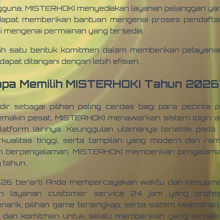
guna, MISTERHOKI menyediakan layanan pelanggan ya
apat memberikan bantuan mengenai proses pendaftara
si mengenai permainan yang tersedia.
ah satu bentuk komitmen dalam memberikan pelayanan
pat ditangani dengan lebih efisien.
pa Memilih MISTERHOKI Tahun 2026
r sebagai pilihan paling cerdas bagi para pecinta 
makin pesat, MISTERHOKI menawarkan sistem login alte
platform lainnya. Keunggulan utamanya terletak pad
kualitas tinggi, serta tampilan yang modern dan ra
h berpengalaman, MISTERHOKI memberikan pengalama
 tahun.
2026 berarti Anda mempercayakan waktu dan kenyam
in layanan customer service 24 jam yang profes
rik, pilihan game terlengkap, serta sistem keamanan 
s dan komitmen untuk selalu memberikan yang terbai