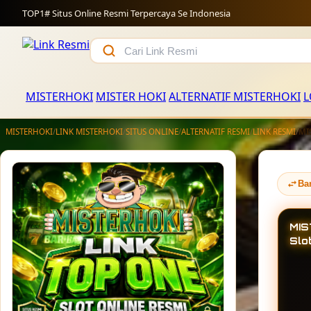
TOP1# Situs Online Resmi Terpercaya Se Indonesia
MISTERHOKI
MISTER HOKI
ALTERNATIF MISTERHOKI
L
MISTERHOKI
/
LINK MISTERHOKI
/
SITUS ONLINE
/
ALTERNATIF RESMI
/
LINK RESMI
/
MIS
Ba
MIS
Slo