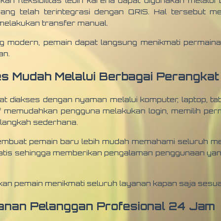
yang telah terintegrasi dengan QRIS. Hal tersebut 
 melakukan transfer manual.
 modern, pemain dapat langsung menikmati permainan
an.
s Mudah Melalui Berbagai Perangkat
t diakses dengan nyaman melalui komputer, laptop, ta
f memudahkan pengguna melakukan login, memilih per
 langkah sederhana.
mbuat pemain baru lebih mudah memahami seluruh me
tematis sehingga memberikan pengalaman penggunaan ya
an pemain menikmati seluruh layanan kapan saja sesua
anan Pelanggan Profesional 24 Jam