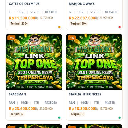
GATES OF OLYMPUS
MAHJONG WAYS
I5
|
16GB
|
512GB
|
RTX3050
I7
|
16GB
|
512GB
|
RTX5050
Rp 11.500.000
Rp 22.887.000
Rp 12.799.000
Rp 21.999.000
Terjual 200+
Terjual 20+
-1%
-1%
SPACEMAN
STARLIGHT PRINCESS
R7AI
|
16GB
|
1TB
|
RTX5060
R5AI
|
16GB
|
1TB
|
MISTER
Rp 23.600.000
Rp 18.800.000
Rp 21.399.000
Rp 19.799.000
Terjual 6
Terjual 5