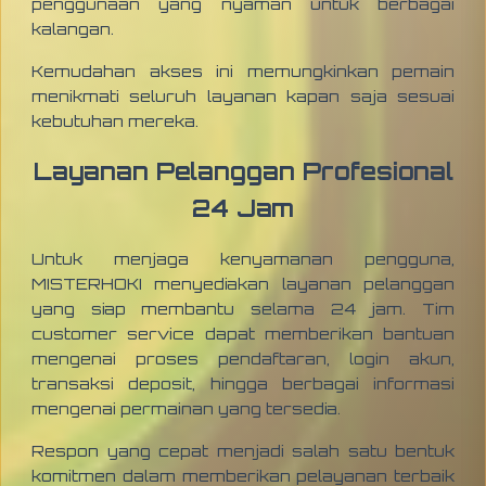
penggunaan yang nyaman untuk berbagai
kalangan.
Kemudahan akses ini memungkinkan pemain
menikmati seluruh layanan kapan saja sesuai
kebutuhan mereka.
Layanan Pelanggan Profesional
24 Jam
Untuk menjaga kenyamanan pengguna,
MISTERHOKI menyediakan layanan pelanggan
yang siap membantu selama 24 jam. Tim
customer service dapat memberikan bantuan
mengenai proses pendaftaran, login akun,
transaksi deposit, hingga berbagai informasi
mengenai permainan yang tersedia.
Respon yang cepat menjadi salah satu bentuk
komitmen dalam memberikan pelayanan terbaik