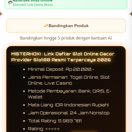
Autorized Situs Online
💳
Alternatif Link Online Resmi
Bandingkan Produk
Bandingkan hingga 5 produk dengan bantuan AI
MISTERHOKI : Link Daftar Slot Online Gacor
Provider Slot88 Resmi Terpercaya 2026
Minimal Deposit: Rp.20.000,-
Jenis Permainan: Togel Online, Slot
Online, Live Casino
Metode Pembayaran: Bank, QRIS, E-
Wallet
Mata Uang: IDR (Indonesian Rupiah)
Jam Operasional: 24 Jam Nonstop
Total Rating: 5.983.781
Rating: ⭐⭐⭐⭐⭐