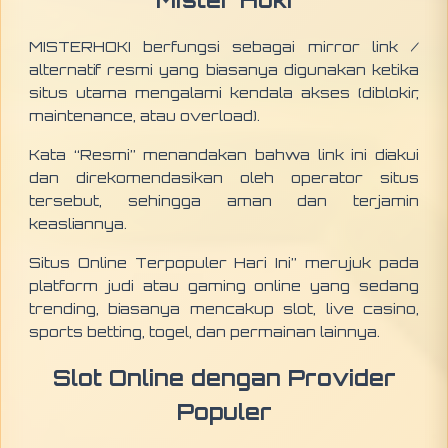
MISTERHOKI berfungsi sebagai mirror link /
alternatif resmi yang biasanya digunakan ketika
situs utama mengalami kendala akses (diblokir,
maintenance, atau overload).
Kata “Resmi” menandakan bahwa link ini diakui
dan direkomendasikan oleh operator situs
tersebut, sehingga aman dan terjamin
keasliannya.
Situs Online Terpopuler Hari Ini” merujuk pada
platform judi atau gaming online yang sedang
trending, biasanya mencakup slot, live casino,
sports betting, togel, dan permainan lainnya.
Slot Online dengan Provider
Populer