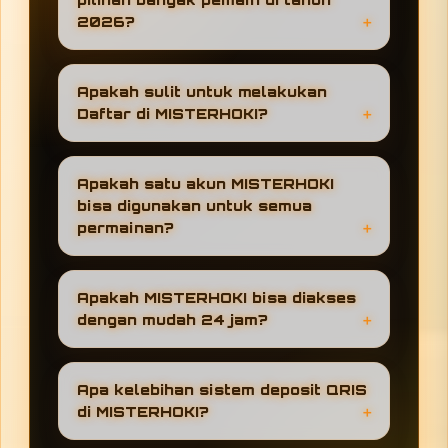
2026?
Apakah sulit untuk melakukan
Daftar di MISTERHOKI?
Apakah satu akun MISTERHOKI
bisa digunakan untuk semua
permainan?
Apakah MISTERHOKI bisa diakses
dengan mudah 24 jam?
Apa kelebihan sistem deposit QRIS
di MISTERHOKI?