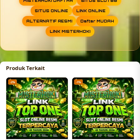
MISTERHOKI DAFTAR
SITUS SLOT88
SITUS ONLINE
LINK ONLINE
ALTERNATIF RESMI
Daftar MUDAH
LINK MISTERHOKI
Produk Terkait
-2%
-1%