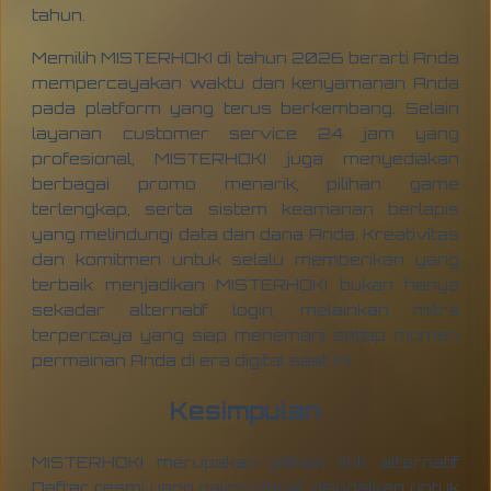
tahun.
Memilih MISTERHOKI di tahun 2026 berarti Anda
mempercayakan waktu dan kenyamanan Anda
pada platform yang terus berkembang. Selain
layanan customer service 24 jam yang
profesional, MISTERHOKI juga menyediakan
berbagai promo menarik, pilihan game
terlengkap, serta sistem keamanan berlapis
yang melindungi data dan dana Anda. Kreativitas
dan komitmen untuk selalu memberikan yang
terbaik menjadikan MISTERHOKI bukan hanya
sekadar alternatif login, melainkan mitra
terpercaya yang siap menemani setiap momen
permainan Anda di era digital saat ini.
Kesimpulan
MISTERHOKI merupakan pilihan link alternatif
Daftar resmi yang paling dapat diandalkan untuk