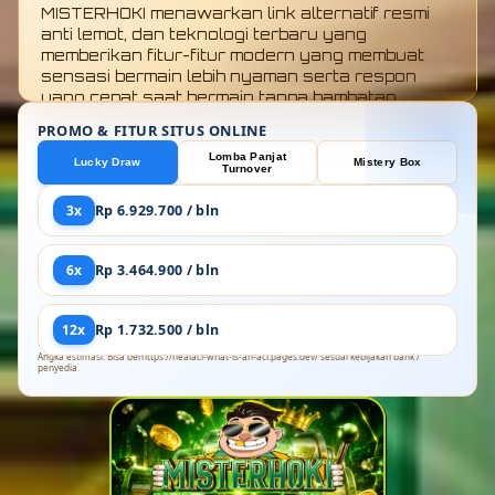
Nggak ada link berputar atau halaman aneh
yang bikin bingung. MISTERHOKI kasih jalur
akses langsung ke sistem utama tanpa ribet.
Semua transparan, jelas, dan aman buat
pengguna yang pengen masuk ke platform
tanpa distraksi.
PROMO & FITUR SITUS ONLINE
Lomba Panjat
Lucky Draw
Mistery Box
Turnover
3x
Rp 6.929.700 / bln
6x
Rp 3.464.900 / bln
12x
Rp 1.732.500 / bln
Angka estimasi. Bisa berhttps://healacl-what-is-an-acl.pages.dev/ sesuai kebijakan bank /
penyedia.