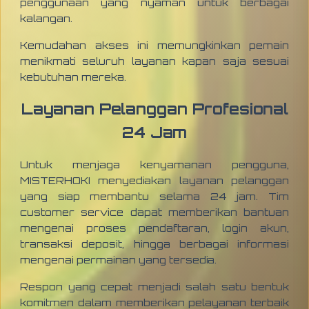
penggunaan yang nyaman untuk berbagai
kalangan.
Kemudahan akses ini memungkinkan pemain
menikmati seluruh layanan kapan saja sesuai
kebutuhan mereka.
Layanan Pelanggan Profesional
24 Jam
Untuk menjaga kenyamanan pengguna,
MISTERHOKI menyediakan layanan pelanggan
yang siap membantu selama 24 jam. Tim
customer service dapat memberikan bantuan
mengenai proses pendaftaran, login akun,
transaksi deposit, hingga berbagai informasi
mengenai permainan yang tersedia.
Respon yang cepat menjadi salah satu bentuk
komitmen dalam memberikan pelayanan terbaik