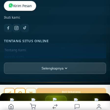
Kirim Pesan
Ikuti kami:
TENTANG SITUS ONLINE
Tentang Kami
Kontak Kami
Lokasi Toko
Selengkapnya
FAQ
PT Mister Hoki
Jl. Kaliurang Km 5 No. 10
TISU-AJAIB ©
2026
PT TISU-AJAIB. All rights reserved.
Kelurahan Sinduadi
Beli Sekarang
Rp 20.789.000
Kecamatan Mlati
Sleman, DI Yogyakarta 55284
BONUS
TELEGRAM
BUKTI JP
Live Chat
Daftar
INFORMASI