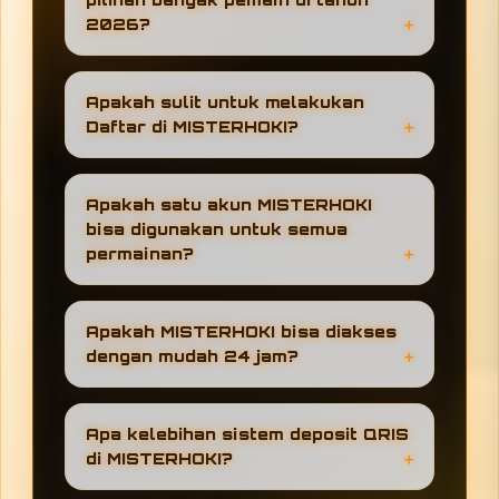
2026?
Apakah sulit untuk melakukan
Daftar di MISTERHOKI?
Apakah satu akun MISTERHOKI
bisa digunakan untuk semua
permainan?
Apakah MISTERHOKI bisa diakses
dengan mudah 24 jam?
Apa kelebihan sistem deposit QRIS
di MISTERHOKI?