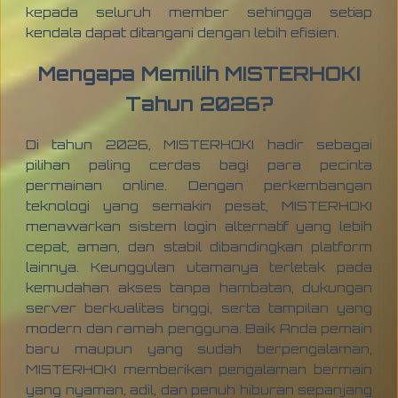
kepada seluruh member sehingga setiap
kendala dapat ditangani dengan lebih efisien.
Mengapa Memilih MISTERHOKI
Tahun 2026?
Di tahun 2026, MISTERHOKI hadir sebagai
pilihan paling cerdas bagi para pecinta
permainan online. Dengan perkembangan
teknologi yang semakin pesat, MISTERHOKI
menawarkan sistem login alternatif yang lebih
cepat, aman, dan stabil dibandingkan platform
lainnya. Keunggulan utamanya terletak pada
kemudahan akses tanpa hambatan, dukungan
server berkualitas tinggi, serta tampilan yang
modern dan ramah pengguna. Baik Anda pemain
baru maupun yang sudah berpengalaman,
MISTERHOKI memberikan pengalaman bermain
yang nyaman, adil, dan penuh hiburan sepanjang