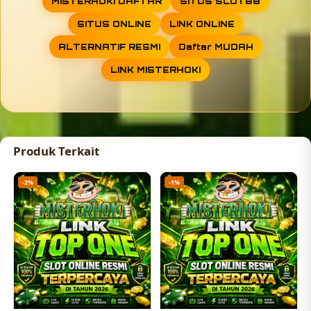
MISTERHOKI DAFTAR
SITUS SLOT88
SITUS ONLINE
LINK ONLINE
ALTERNATIF RESMI
Daftar MUDAH
LINK MISTERHOKI
Produk Terkait
-2%
-1%