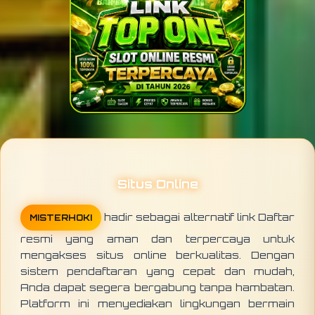
Situs Online
hadir sebagai alternatif link Daftar
MISTERHOKI
resmi yang aman dan terpercaya untuk
mengakses situs online berkualitas. Dengan
sistem pendaftaran yang cepat dan mudah,
Anda dapat segera bergabung tanpa hambatan.
Platform ini menyediakan lingkungan bermain