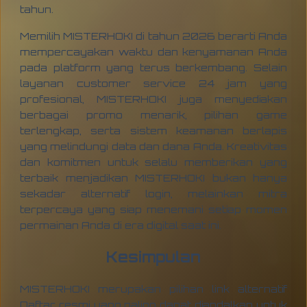
tahun.
Memilih MISTERHOKI di tahun 2026 berarti Anda
mempercayakan waktu dan kenyamanan Anda
pada platform yang terus berkembang. Selain
layanan customer service 24 jam yang
profesional, MISTERHOKI juga menyediakan
berbagai promo menarik, pilihan game
terlengkap, serta sistem keamanan berlapis
yang melindungi data dan dana Anda. Kreativitas
dan komitmen untuk selalu memberikan yang
terbaik menjadikan MISTERHOKI bukan hanya
sekadar alternatif login, melainkan mitra
terpercaya yang siap menemani setiap momen
permainan Anda di era digital saat ini.
Kesimpulan
MISTERHOKI merupakan pilihan link alternatif
Daftar resmi yang paling dapat diandalkan untuk