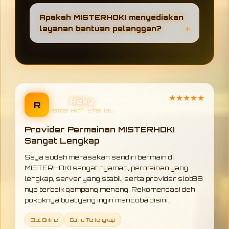
Apakah MISTERHOKI menyediakan
layanan bantuan pelanggan?
★★★★★
Rizky
R
Member Aktif • 2 hari lalu
Provider Permainan MISTERHOKI
Sangat Lengkap
Saya sudah merasakan sendiri bermain di
MISTERHOKI sangat nyaman, permainan yang
lengkap, server yang stabil, serta provider slot88
nya terbaik gampang menang, Rekomendasi deh
pokoknya buat yang ingin mencoba disini.
Slot Online
Game Terlengkap