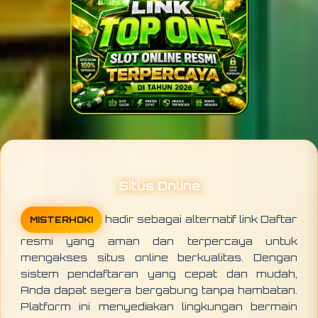
Situs Online
hadir sebagai alternatif link Daftar
MISTERHOKI
resmi yang aman dan terpercaya untuk
mengakses situs online berkualitas. Dengan
sistem pendaftaran yang cepat dan mudah,
Anda dapat segera bergabung tanpa hambatan.
Platform ini menyediakan lingkungan bermain