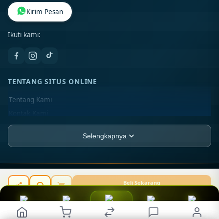
Kirim Pesan
Ikuti kami:
TENTANG SITUS ONLINE
Tentang Kami
Kontak Kami
Lokasi Toko
Selengkapnya
FAQ
PT Mister Hoki
Jl. Kaliurang Km 5 No. 10
TISU-AJAIB ©
2026
PT TISU-AJAIB. All rights reserved.
Kelurahan Sinduadi
Beli Sekarang
Rp 20.789.000
Kecamatan Mlati
Sleman, DI Yogyakarta 55284
BONUS
TELEGRAM
BUKTI JP
Live Chat
Daftar
INFORMASI