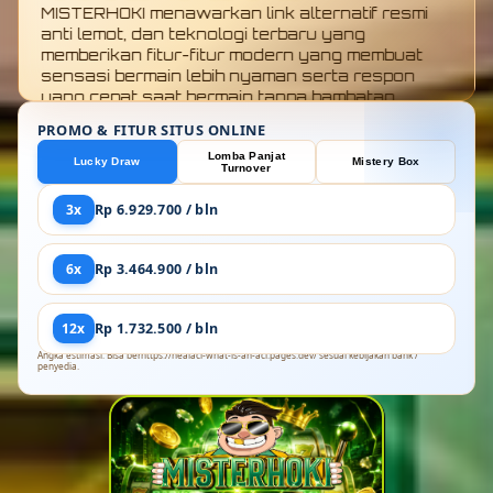
MISTERHOKI menawarkan link alternatif resmi
anti lemot, dan teknologi terbaru yang
memberikan fitur-fitur modern yang membuat
sensasi bermain lebih nyaman serta respon
yang cepat saat bermain tanpa hambatan.
PROMO & FITUR SITUS ONLINE
Lomba Panjat
Lucky Draw
Mistery Box
Turnover
3x
Rp 6.929.700 / bln
6x
Rp 3.464.900 / bln
12x
Rp 1.732.500 / bln
Angka estimasi. Bisa berhttps://healacl-what-is-an-acl.pages.dev/ sesuai kebijakan bank /
penyedia.