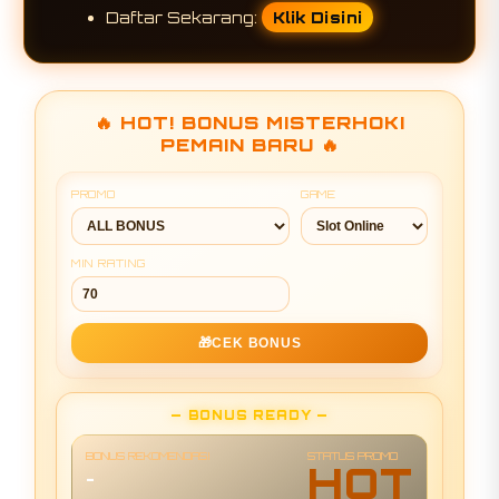
Daftar Sekarang:
Klik Disini
🔥 HOT! BONUS MISTERHOKI
PEMAIN BARU 🔥
PROMO
GAME
MIN RATING
🎁
CEK BONUS
— BONUS READY —
BONUS REKOMENDASI
STATUS PROMO
HOT
-