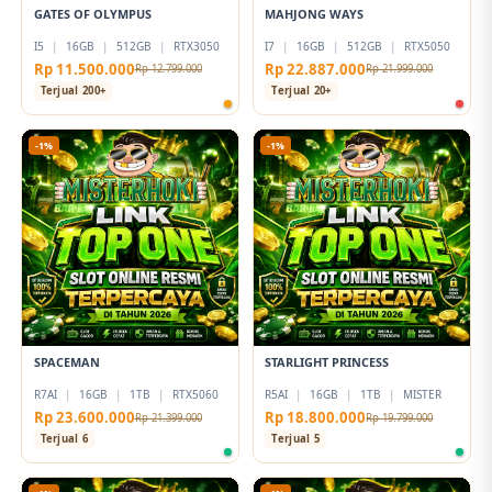
GATES OF OLYMPUS
MAHJONG WAYS
I5
|
16GB
|
512GB
|
RTX3050
I7
|
16GB
|
512GB
|
RTX5050
Rp 11.500.000
Rp 22.887.000
Rp 12.799.000
Rp 21.999.000
Terjual 200+
Terjual 20+
-1%
-1%
SPACEMAN
STARLIGHT PRINCESS
R7AI
|
16GB
|
1TB
|
RTX5060
R5AI
|
16GB
|
1TB
|
MISTER
Rp 23.600.000
Rp 18.800.000
Rp 21.399.000
Rp 19.799.000
Terjual 6
Terjual 5