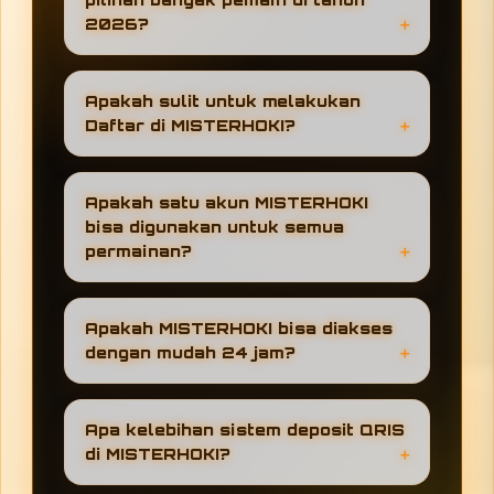
2026?
Apakah sulit untuk melakukan
Daftar di MISTERHOKI?
Apakah satu akun MISTERHOKI
bisa digunakan untuk semua
permainan?
Apakah MISTERHOKI bisa diakses
dengan mudah 24 jam?
Apa kelebihan sistem deposit QRIS
di MISTERHOKI?